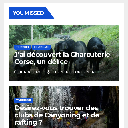
YOU MISSED
TERROIR
TOURISME
J’ai découvert la Charcuterie
Corse, un délice
JUN 8, 2020
LÉONARD LORDONANDEAU
TOURISME
Désirez-vous trouver des
clubs de Canyoning et de
rafting ?