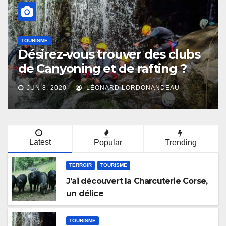
TOURISME
 trouver des clubs
Ou sortir en D
 et de rafting ?
faire la fête
ONARD LORDONANDEAU
MAY 10, 2016
LÉON
Latest
Popular
Trending
TERROIR
TOURISME
J’ai découvert la Charcuterie Corse,
un délice
TOURISME